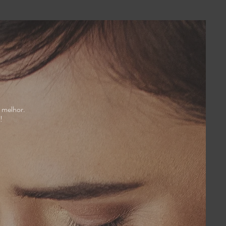
 melhor.
a!